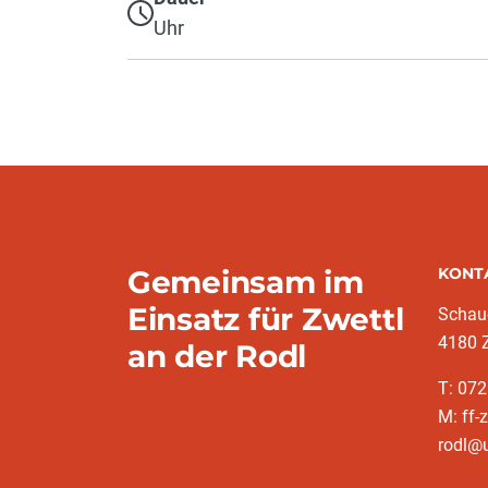
Uhr
Gemeinsam im
KONT
Einsatz für Zwettl
Schaue
4180 Z
an der Rodl
T: 07
M: ff-
rodl@u