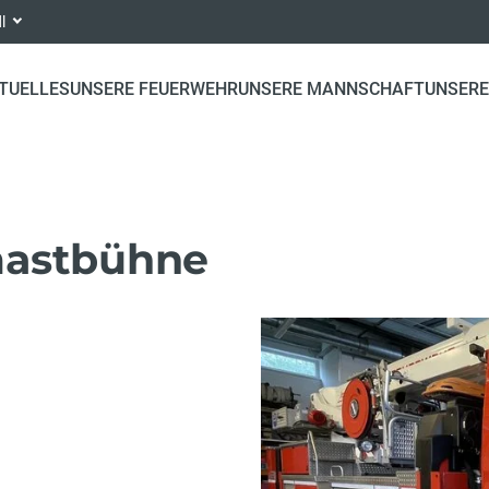
dl
TUELLES
UNSERE FEUERWEHR
UNSERE MANNSCHAFT
UNSERE
mastbühne