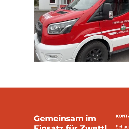
Gemeinsam im
KONT
Einsatz für Zwettl
Schaue