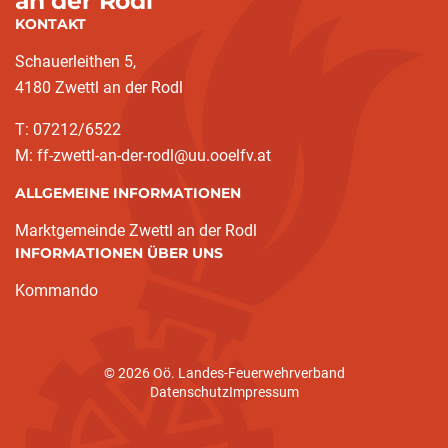
an der Rodl
KONTAKT
Schauerleithen 5,
4180 Zwettl an der Rodl
T: 07212/6522
M: ff-zwettl-an-der-rodl@uu.ooelfv.at
ALLGEMEINE INFORMATIONEN
Marktgemeinde Zwettl an der Rodl
INFORMATIONEN ÜBER UNS
Kommando
© 2026 Oö. Landes-Feuerwehrverband
(current)
Datenschutz
Impressum